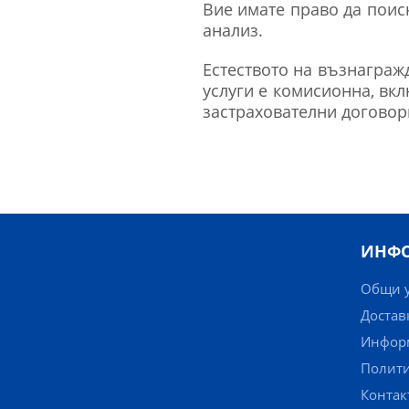
Вие имате право да поис
анализ.
Естеството на възнаграж
услуги е комисионна, вк
застрахователни договор
ИНФ
Общи 
Достав
Информ
Полити
Контак