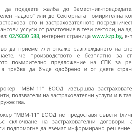
 да подадете жалба до Заместник-председат
телен надзор“ или до Секторната помирителна ко
астраховането и застрахователното посредничес
нсови услуги от разстояние в тези сектори, на ад
тел:
02/9330 588
, интернет страница
www.kzp.bg
, e-
о да приеме или откаже разглеждането на спо
наете, че производството е безплатно за с
ното помирително предложение на СПК за р
, а трябва да бъде одобрено и от двете стран
брокер "МВМ-11" ЕООД извършва застраховат
нти, ползватели на застрахователни услуги и в та
дружества.
рокер "МВМ-11" ЕООД не предоставя съвети (лич
с сключване на застрахователни договори, 
 ги подпомогне да вземат информирано решение з