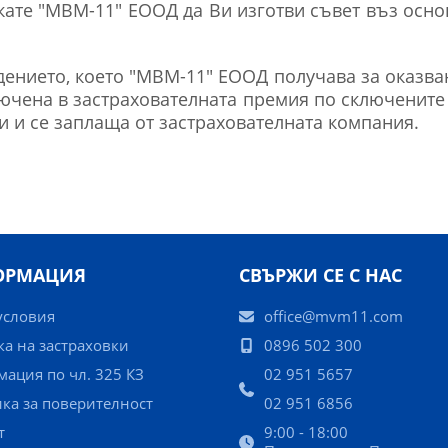
кате "МВМ-11" ЕООД да Ви изготви съвет въз осно
дението, което "МВМ-11" ЕООД получава за оказва
лючена в застрахователната премия по сключените
и и се заплаща от застрахователната компания.
ОРМАЦИЯ
СВЪРЖИ СЕ С НАС
условия
office@mvm11.com
ка на застраховки
0896 502 300
ация по чл. 325 КЗ
02 951 5657
ка за поверителност
02 951 6856
т
9:00 - 18:00