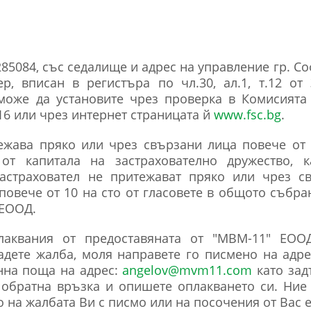
084, със седалище и адрес на управление гр. София
ер, вписан в регистъра по чл.30, ал.1, т.12 от
може да установите чрез проверка в Комисията 
16 или чрез интернет страницата й
www.fsc.bg
.
жава пряко или чрез свързани лица повече от 1
т капитала на застрахователно дружество, к
застраховател не притежават пряко или чрез с
повече от 10 на сто от гласовете в общото събр
 ЕООД.
лаквания от предоставяната от "МВМ-11" ЕО
дете жалба, моля направете го писмено на адрес:
онна поща на адрес:
angelov@mvm11.com
като зад
а обратна връзка и опишете оплакването си. Ние
о на жалбата Ви с писмо или на посочения от Вас 