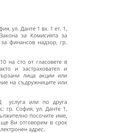
, ул. Данте 1 вх. 1 ет. 1,
 Закона за Комисията за
за финансов надзор, гр.
0 на сто от гласовете в
акто и застраховател и
вързани лица акции или
ание на съдружниците или
ОД услуга или по друга
 гр. София, ул. Данте 1,
ължително посочите име,
 ще Ви отговорим в срок
електронен адрес.