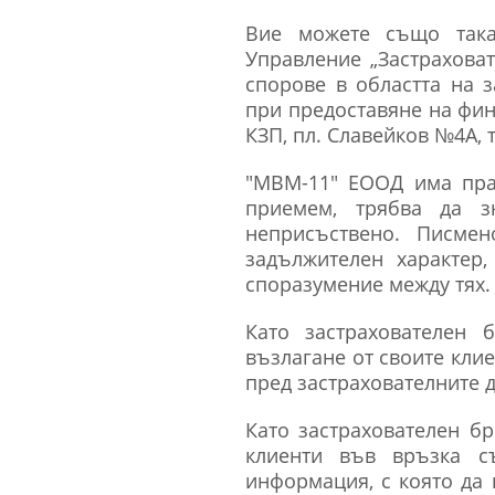
Вие можете също така
Управление „Застрахова
спорове в областта на з
при предоставяне на фина
КЗП, пл. Славейков №4А, 
"МВМ-11" ЕООД има прав
приемем, трябва да з
неприсъствено. Писме
задължителен характер
споразумение между тях.
Като застрахователен 
възлагане от своите клие
пред застрахователните 
Като застрахователен б
клиенти във връзка съ
информация, с която да