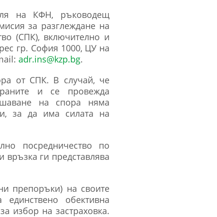
еля на КФН, ръководещ
мисия за разглеждане на
тво (СПК), включително и
рес гр. София 1000, ЦУ на
mail:
adr.ins@kzp.bg
.
ра от СПК. В случай, че
траните и се провежда
ешаване на спора няма
и, за да има силата на
елно посредничество по
зи връзка ги представлява
ни препоръки) на своите
а единствено обективна
а избор на застраховка.