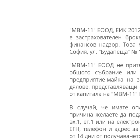
"МВМ-11" ЕООД, ЕИК 201285
е застрахователен брок
финансов надзор. Това 
София, ул. “Будапеща” № 
"МВМ-11" ЕООД не прите
общото събрание или о
предприятие-майка на 
дялове, представляващи 
от капитала на "МВМ-11"
В случай, че имате оп
причина желаете да пода
вх.1, ет.1 или на електр
ЕГН, телефон и адрес з
от 14 дни от получаванет