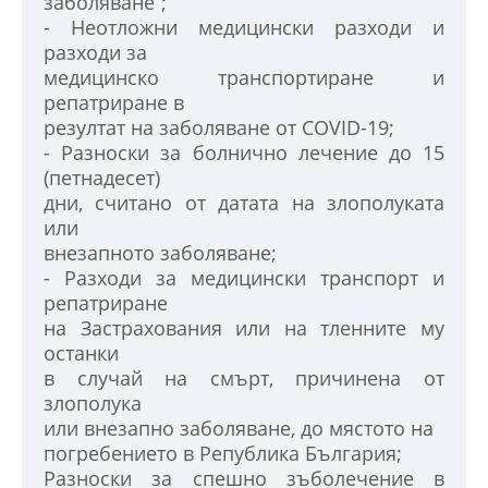
заболяване”;
- Неотложни медицински разходи и
разходи за
медицинско транспортиране и
репатриране в
резултат на заболяване от COVID-19;
- Разноски за болнично лечение до 15
(петнадесет)
дни, считано от датата на злополуката
или
внезапното заболяване;
- Разходи за медицински транспорт и
репатриране
на Застрахования или на тлeнните му
останки
в случай на смърт, причинена от
злополука
или внезапно заболяване, до мястото на
погрeбението в Република България;
Разноски за спешно зъболечение в