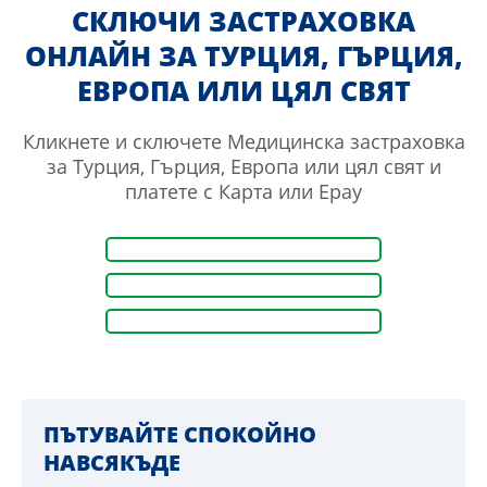
СКЛЮЧИ ЗАСТРАХОВКА
АВТОКАСКО
ОНЛАЙН ЗА ТУРЦИЯ, ГЪРЦИЯ,
ЕВРОПА ИЛИ ЦЯЛ СВЯТ
ПРОФЕСИОНАЛНА ЗАСТРАХОВКА
Кликнете и сключете Медицинска застраховка
ИЗДАВАНЕ НА ДОБАВЪК
за Турция, Гърция, Европа или цял свят и
МЕДИЦИНСКА ЗАСТРАХОВКА
платете с Карта или Epay
КОНТАКТ
ПЪТУВАЙТЕ СПОКОЙНО
НАВСЯКЪДЕ