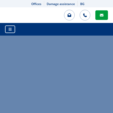
Offices
Damage assistance
BG
HOME
INSURANCE VALUATION
PROPERTY INSURANCE
MOTOR THIRD PARTY LIABILITY
DAMAGE ASSISTANCE
INSURANCES
MOTOR THIRD PARTY LIABILITY
DAMAGE ASSISTANCE
CASCO